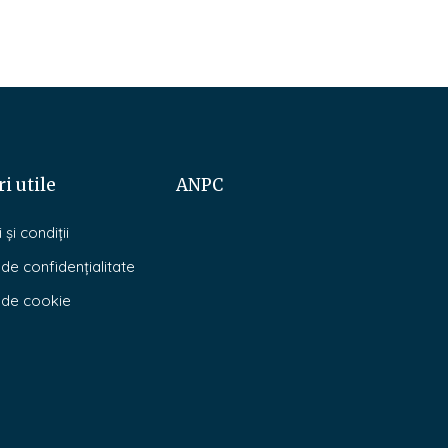
i utile
ANPC
și condiții
 de confidențialitate
a de cookie