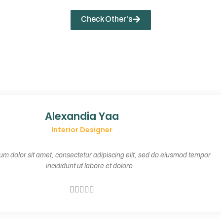
Check Other's
Alexandia Yaa
Interior Designer
m dolor sit amet, consectetur adipiscing elit, sed do eiusmod tempor
incididunt ut labore et dolore




