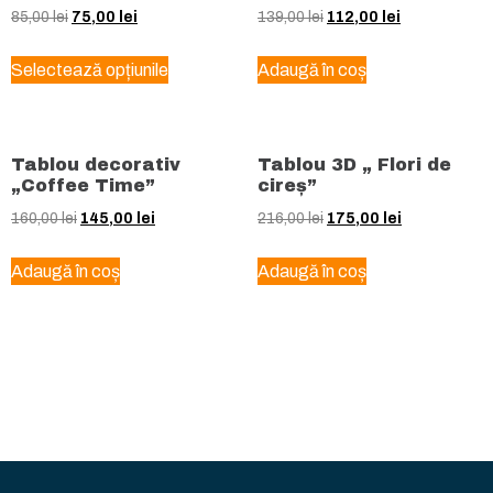
85,00
lei
75,00
lei
139,00
lei
112,00
lei
Selectează opțiunile
Adaugă în coș
Tablou decorativ
Tablou 3D „ Flori de
„Coffee Time”
cireș”
160,00
lei
145,00
lei
216,00
lei
175,00
lei
Adaugă în coș
Adaugă în coș