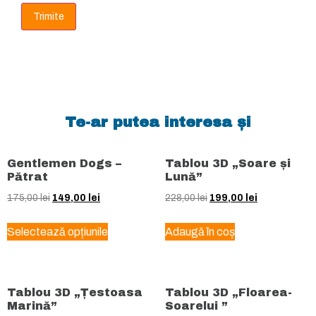
Te-ar putea interesa și
Gentlemen Dogs –
Tablou 3D „Soare și
Pătrat
Lună”
175,00
lei
149,00
lei
228,00
lei
199,00
lei
Selectează opțiunile
Adaugă în coș
Tablou 3D „Țestoasa
Tablou 3D „Floarea-
Marină”
Soarelui ”